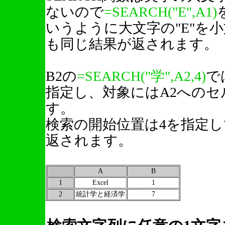
ないので
=SEARCH("E",A1)
いうように大文字の"E"を小
も同じ結果が返されます。
B2の
=SEARCH("学",A2,4)
で
指定し、対象にはA2への
す。
検索の開始位置は4を指定し
返されます。
A
B
1
Excel
1
2
統計学と経済学
7