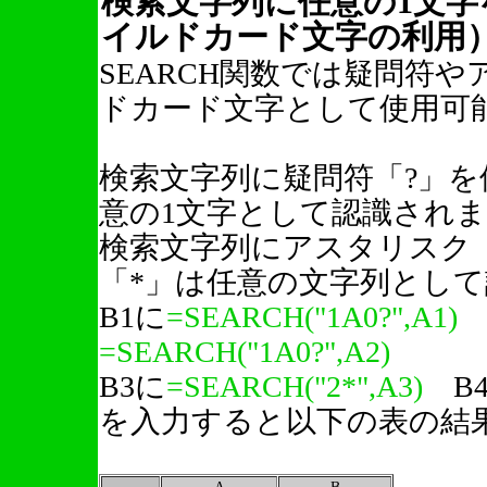
検索文字列に任意の1文字
イルドカード文字の利用
SEARCH関数では疑問符
ドカード文字として使用可
検索文字列に疑問符「?」を
意の1文字として認識され
検索文字列にアスタリスク
「*」は任意の文字列とし
B1に
=SEARCH("1A0?",A1)
=SEARCH("1A0?",A2)
B3に
=SEARCH("2*",A3)
B
を入力すると以下の表の結